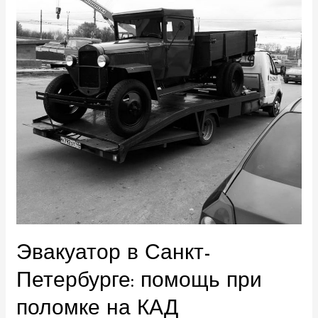
Петербурге:
помощь
при
поломке
на
КАД
Эвакуатор в Санкт-
Петербурге: помощь при
поломке на КАД