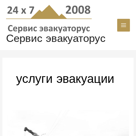
Перейти
Main
к
Men
содержимому
Сервис эвакуаторус
услуги эвакуации
Эвакуатор
в
Санкт-