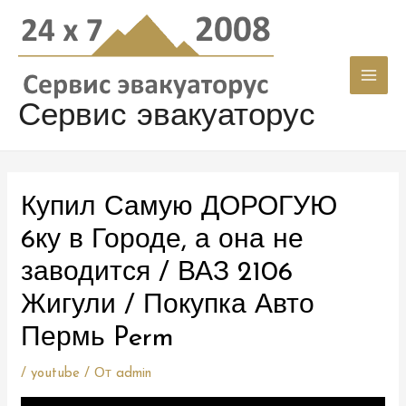
Перейти
Навигация
Main
к
по
Men
содержимому
записям
Сервис эвакуаторус
Купил Самую ДОРОГУЮ
6ку в Городе, а она не
заводится / ВАЗ 2106
Жигули / Покупка Авто
Пермь Perm
/
youtube
/ От
admin