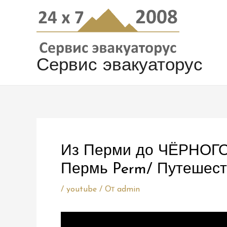
Перейти
Навигация
к
по
содержимому
записям
Сервис эвакуаторус
Из Перми до ЧЁРНОГО 
Пермь Perm/ Путешест
/
youtube
/ От
admin