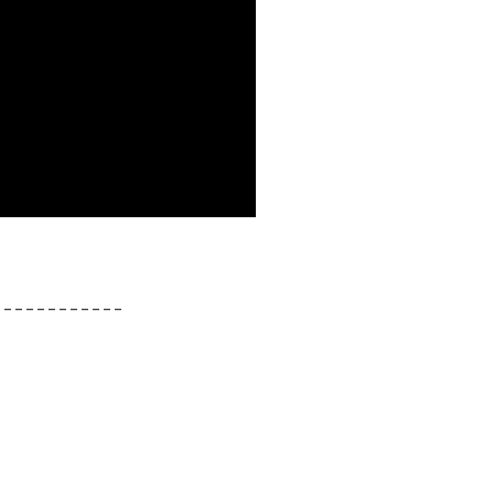
____________